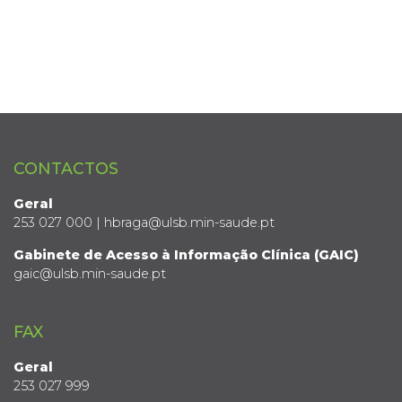
CONTACTOS
Geral
253 027 000 | hbraga@ulsb.min-saude.pt
Gabinete de Acesso à Informação Clínica (GAIC)
gaic@ulsb.min-saude.pt
FAX
Geral
253 027 999