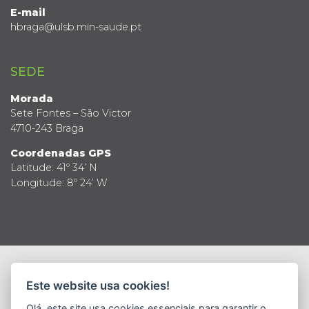
E-mail
hbraga@ulsb.min-saude.pt
SEDE
Morada
Sete Fontes – São Victor
4710-243 Braga
Coordenadas GPS
Latitude: 41º 34’ N
Longitude: 8º 24’ W
© 2019 Todos os direitos reservados
Este website usa cookies!
Política de Privacidade
Termos e Condições
Política de Segurança da Informação
Olá, este site usa cookies essenciais para garantir o