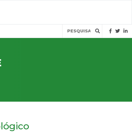
Query
E
lógico