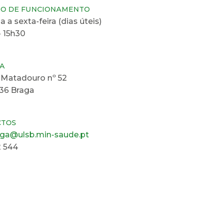
IO DE FUNCIONAMENTO
 a sexta-feira (dias úteis)
 15h30
A
 Matadouro nº 52
36 Braga
CTOS
aga@ulsb.min-saude.pt
2 544