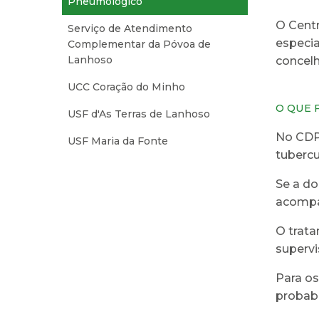
Pneumológico
O Cent
Serviço de Atendimento
especia
Complementar da Póvoa de
Lanhoso
concelh
UCC Coração do Minho
O QUE 
USF d'As Terras de Lanhoso
No CDP,
USF Maria da Fonte
tubercu
Se a do
acompa
O trata
supervi
Para os
probabi