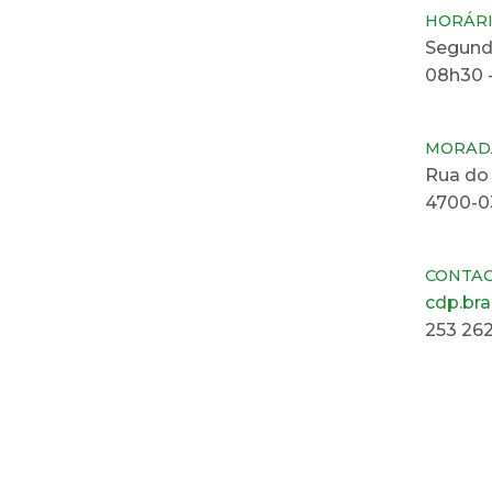
HORÁR
Segunda
08h30 -
MORAD
Rua do
4700-0
CONTA
cdp.br
253 26