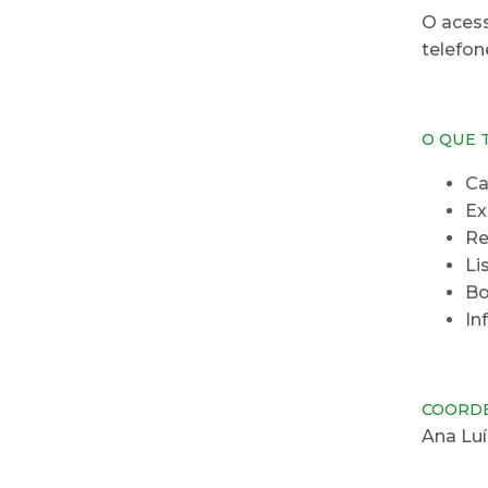
O acess
telefon
O QUE 
Ca
Ex
Re
Li
Bo
In
COORD
Ana Luí