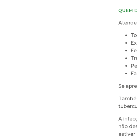
QUEM D
Atende
To
Ex
Fe
Tr
Pe
Fa
Se apre
Também 
tubercu
A infec
não des
estiver