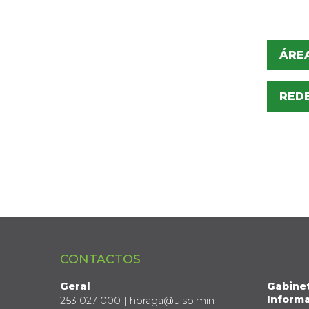
ÁREA
RED
CONTACTOS
Geral
Gabine
Informa
253 027 000 | hbraga@ulsb.min-