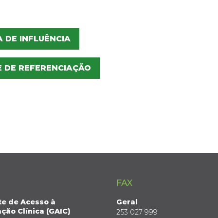
 DE INFLUÊNCIA
E DE REFERENCIAÇÃO
FAX
te de Acesso à
Geral
ção Clínica (GAIC)
253 027 999