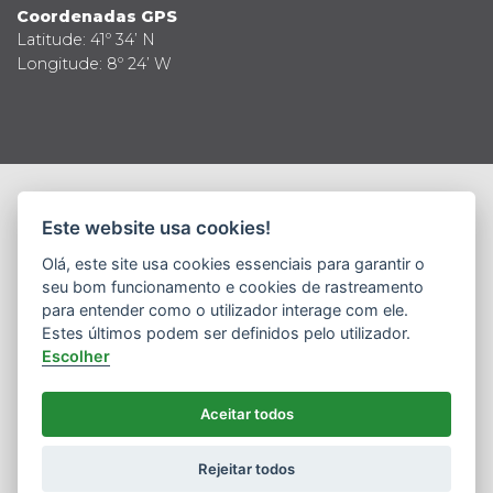
Coordenadas GPS
Latitude: 41º 34’ N
Longitude: 8º 24’ W
© 2019 Todos os direitos reservados
Este website usa cookies!
Política de Privacidade
Termos e Condições
Política de Segurança da Informação
Olá, este site usa cookies essenciais para garantir o
Definição de Cookies
seu bom funcionamento e cookies de rastreamento
para entender como o utilizador interage com ele.
LK
COM - MARKETING OF TOMORROW
Estes últimos podem ser definidos pelo utilizador.
Escolher
Aceitar todos
Rejeitar todos