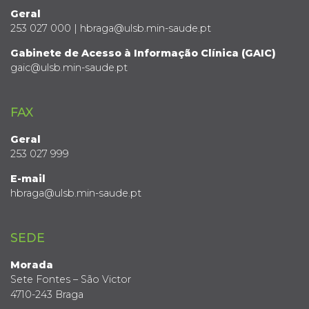
Geral
253 027 000 | hbraga@ulsb.min-saude.pt
Gabinete de Acesso à Informação Clínica (GAIC)
gaic@ulsb.min-saude.pt
FAX
Geral
253 027 999
E-mail
hbraga@ulsb.min-saude.pt
SEDE
Morada
Sete Fontes – São Victor
4710-243 Braga