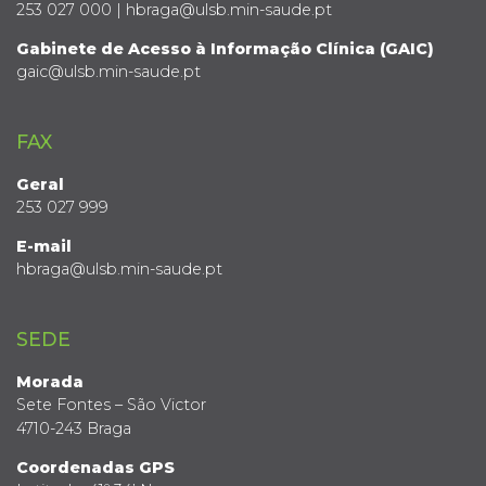
253 027 000 | hbraga@ulsb.min-saude.pt
Gabinete de Acesso à Informação Clínica (GAIC)
gaic@ulsb.min-saude.pt
FAX
Geral
253 027 999
E-mail
hbraga@ulsb.min-saude.pt
SEDE
Morada
Sete Fontes – São Victor
4710-243 Braga
Coordenadas GPS