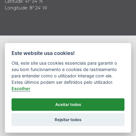
Latitude: 41º 34’ N
Longitude: 8º 24’ W
© 2019 Todos os direitos reservados
Este website usa cookies!
Política de Privacidade
Termos e Condições
Política de Segurança da Informação
Olá, este site usa cookies essenciais para garantir o
Definição de Cookies
seu bom funcionamento e cookies de rastreamento
para entender como o utilizador interage com ele.
LK
COM - MARKETING OF TOMORROW
Estes últimos podem ser definidos pelo utilizador.
Escolher
Aceitar todos
Rejeitar todos