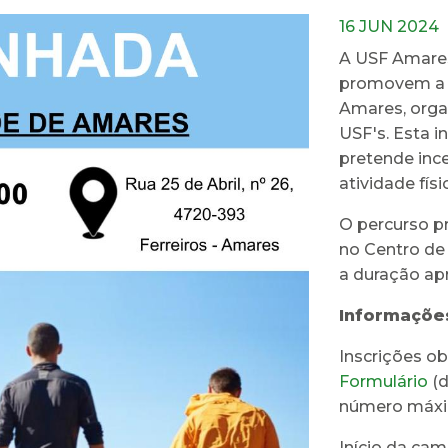
16 JUN 2024
A USF Amare
promovem a 
Amares, orga
USF's. Esta in
pretende ince
atividade físi
O percurso p
no Centro de
a duração ap
Informaçõe
Inscrições ob
Formulário
(d
número máxim
Início da ca