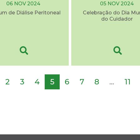
06 NOV 2024
05 NOV 2024
rum de Diálise Peritoneal
Celebração do Dia Mu
do Cuidador
2
3
4
5
6
7
8
...
11