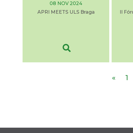
08 NOV 2024
APRI MEETS ULS Braga
II Fó
«
1