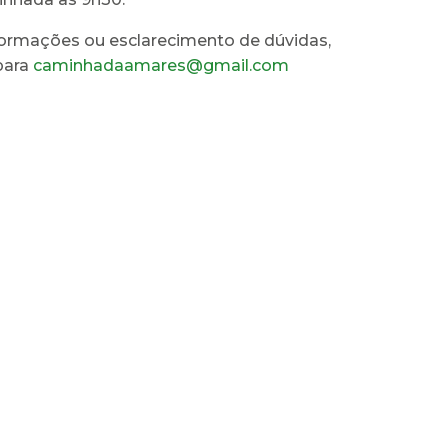
formações ou esclarecimento de dúvidas,
para
caminhadaamares@gmail.com