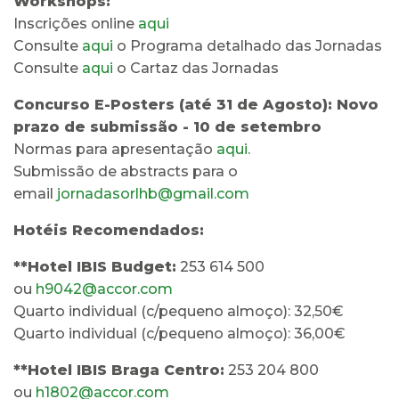
Workshops:
Inscrições online
aqui
Consulte
aqui
o Programa detalhado das Jornadas
Consulte
aqui
o Cartaz das Jornadas
Concurso E-Posters (até 31 de Agosto): Novo
prazo de submissão - 10 de setembro
Normas para apresentação
aqui
.
Submissão de abstracts para o
email
jornadasorlhb@gmail.com
Hotéis Recomendados:
**Hotel IBIS Budget:
253 614 500
ou
h9042@accor.com
Quarto individual (c/pequeno almoço): 32,50€
Quarto individual (c/pequeno almoço): 36,00€
**Hotel IBIS Braga Centro:
253 204 800
ou
h1802@accor.com