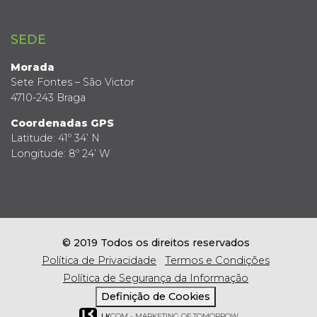
SEDE
Morada
Sete Fontes – São Victor
4710-243 Braga
Coordenadas GPS
Latitude: 41º 34’ N
Longitude: 8º 24’ W
© 2019 Todos os direitos reservados
Política de Privacidade
Termos e Condições
Política de Segurança da Informação
Definição de Cookies
LK
COM - MARKETING OF TOMORROW