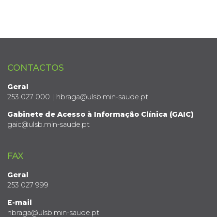
CONTACTOS
Geral
253 027 000 | hbraga@ulsb.min-saude.pt
Gabinete de Acesso à Informação Clínica (GAIC)
gaic@ulsb.min-saude.pt
FAX
Geral
253 027 999
E-mail
hbraga@ulsb.min-saude.pt