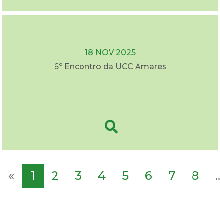
18 NOV 2025
6º Encontro da UCC Amares
«
1
2
3
4
5
6
7
8
..