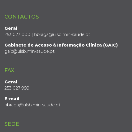
CONTACTOS
Geral
253 027 000 | hbraga@ulsb.min-saude.pt
Gabinete de Acesso à Informação Clínica (GAIC)
gaic@ulsb.min-saude.pt
FAX
Geral
253 027 999
E-mail
hbraga@ulsb.min-saude.pt
SEDE