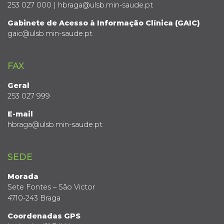
253 027 000 | hbraga@ulsb.min-saude.pt
Gabinete de Acesso à Informação Clínica (GAIC)
gaic@ulsb.min-saude.pt
FAX
Geral
253 027 999
E-mail
hbraga@ulsb.min-saude.pt
SEDE
Morada
Sete Fontes – São Victor
4710-243 Braga
Coordenadas GPS