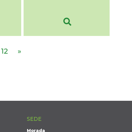
12
»
SEDE
Morada