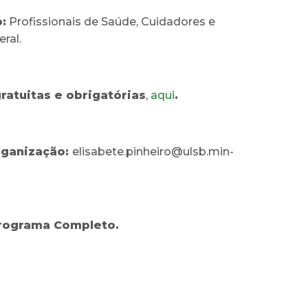
:
Profissionais de Saúde, Cuidadores e
ral.
gratuitas e obrigatórias
,
aqui
.
rganização:
elisabete.pinheiro@ulsb.min-
rograma Completo.