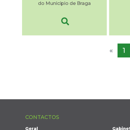
do Município de Braga
«
1
CONTACTOS
Geral
Gabine