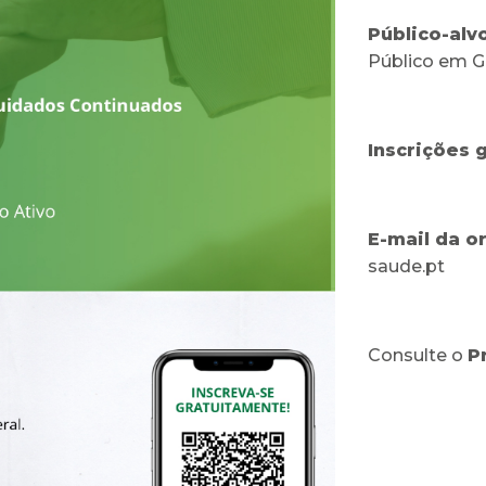
Público-alvo
Público em Ge
Inscrições 
E-mail da o
saude.pt
Consulte o
P