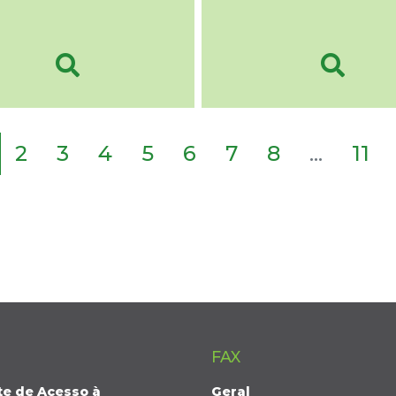
2
3
4
5
6
7
8
...
11
FAX
te de Acesso à
Geral