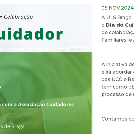
05 NOV 2024
A ULS Braga,
o
Dia do Cu
de colaboraç
Familiares e
A iniciativa 
e irá abordar
das UCC e Re
tem como obje
processo de s
Contamos co