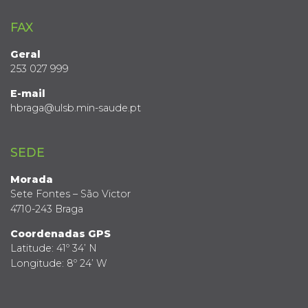
FAX
Geral
253 027 999
E-mail
hbraga@ulsb.min-saude.pt
SEDE
Morada
Sete Fontes – São Victor
4710-243 Braga
Coordenadas GPS
Latitude: 41º 34’ N
Longitude: 8º 24’ W