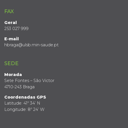
FAX
Geral
253 027 999
E-mail
hbraga@ulsb.min-saude.pt
SEDE
Morada
Sete Fontes – São Victor
4710-243 Braga
Coordenadas GPS
Latitude: 41º 34’ N
Longitude: 8º 24’ W