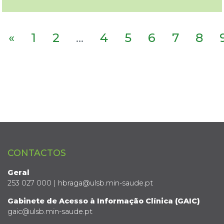
«
1
2
...
4
5
6
7
8
CONTACTOS
Geral
253 027 000 | hbraga@ulsb.min-saude.pt
Gabinete de Acesso à Informação Clínica (GAIC)
gaic@ulsb.min-saude.pt