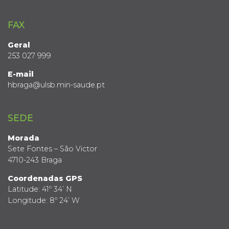
FAX
Geral
253 027 999
E-mail
hbraga@ulsb.min-saude.pt
SEDE
Morada
Sete Fontes – São Victor
4710-243 Braga
Coordenadas GPS
Latitude: 41º 34’ N
Longitude: 8º 24’ W