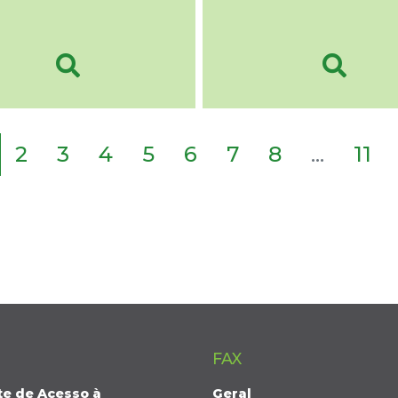
2
3
4
5
6
7
8
...
11
FAX
te de Acesso à
Geral