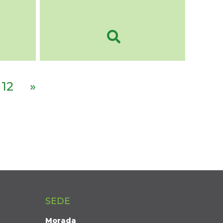
12
»
SEDE
Morada