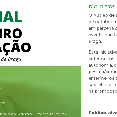
17 OUT 2025
O Núcleo de 
de outubro o 
em parceria
evento que te
Braga.
Esta iniciati
enfermeiros 
autonomia, d
pessoa/comu
enfermeiros d
sublinhar a i
na promoção 
Público-alv