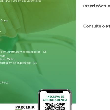
Inscrições 
Consulte o
P