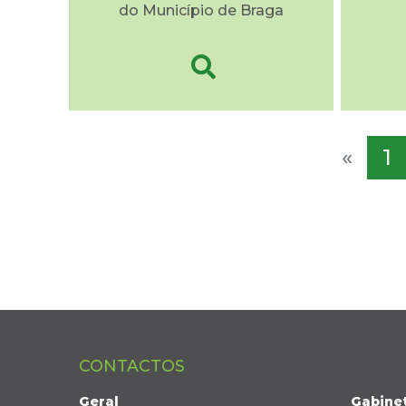
do Município de Braga
«
1
CONTACTOS
Geral
Gabine