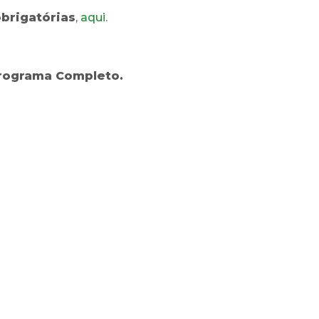
obrigatórias
,
aqui.
rograma Completo.