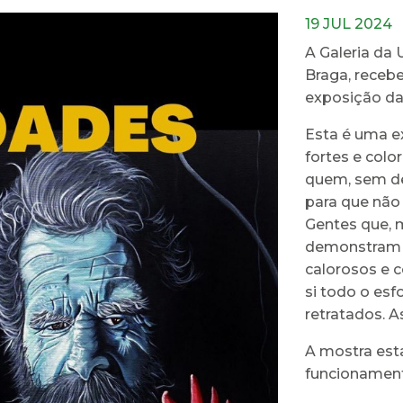
19 JUL 2024
A Galeria da 
Braga, recebe
exposição da 
Esta é uma ex
fortes e col
quem, sem des
para que não
Gentes que, 
demonstram n
calorosos e 
si todo o esf
retratados. 
A mostra esta
funcionament