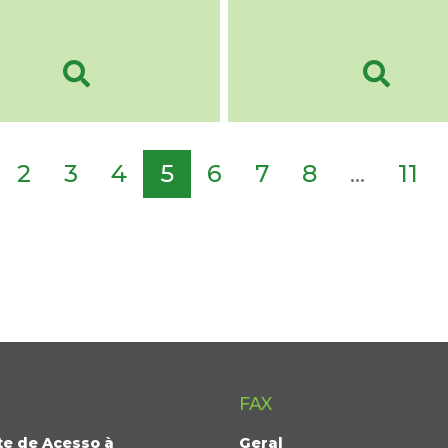
2
3
4
5
6
7
8
...
11
FAX
te de Acesso à
Geral