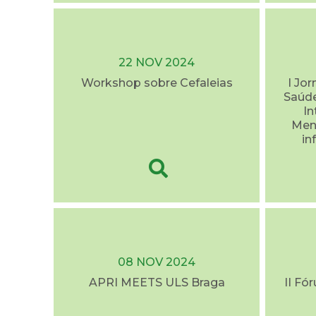
22 NOV 2024
Workshop sobre Cefaleias
I Jo
Saúde
I
Ment
in
08 NOV 2024
APRI MEETS ULS Braga
II Fó