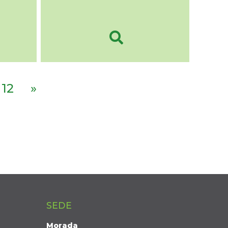
12
»
SEDE
Morada