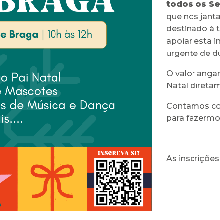
todos os Se
que nos janta
destinado à t
apoiar esta 
urgente de d
O valor angar
Natal direta
Contamos com
para fazermos
As inscrições