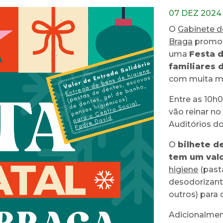
07 DEZ 2024
O
Gabinete d
Braga
promov
uma
Festa d
familiares 
com muita mú
Entre as 10h
vão reinar no
Auditórios do
O
bilhete d
tem um valo
higiene
(past
desodorizante
outros) para
Adicionalmen