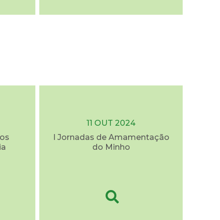
11 OUT 2024
dos
I Jornadas de Amamentação
ia
do Minho