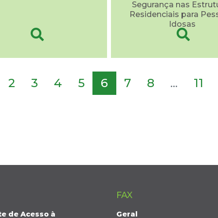
Segurança nas Estrut
Residenciais para Pes
Idosas
2
3
4
5
6
7
8
...
11
FAX
te de Acesso à
Geral