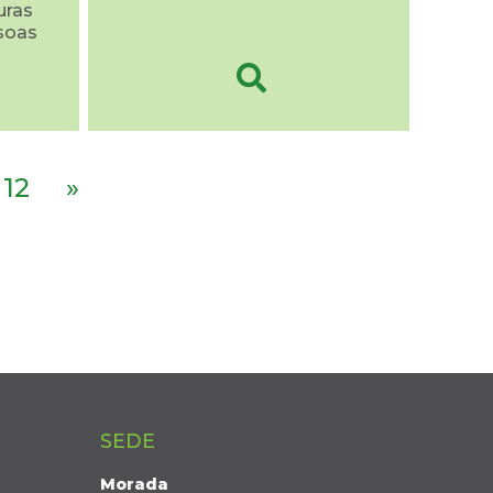
uras
soas
12
»
SEDE
Morada