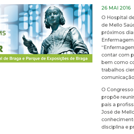
26 MAI 2016
O Hospital d
de Mello Saú
próximos dia
Enfermagem 
“Enfermagem:
contar com pa
bem como com
trabalhos cie
comunicação 
O Congresso
propõe reunir
país a profi
José de Mello
conhecimento 
disciplina e p