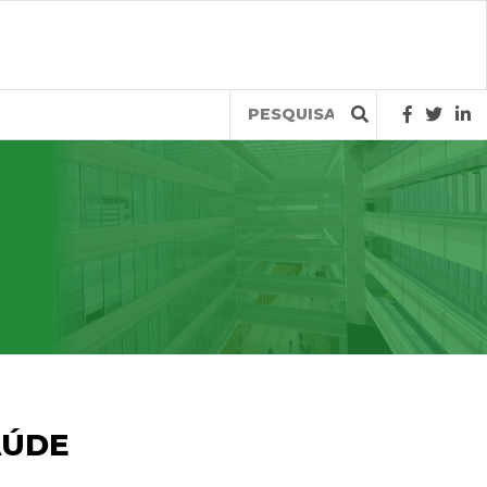
Query
AÚDE