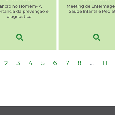
ancro no Homem- A
Meeting de Enfermag
rtância da prevenção e
Saúde Infantil e Pediá
diagnóstico
2
3
4
5
6
7
8
...
11