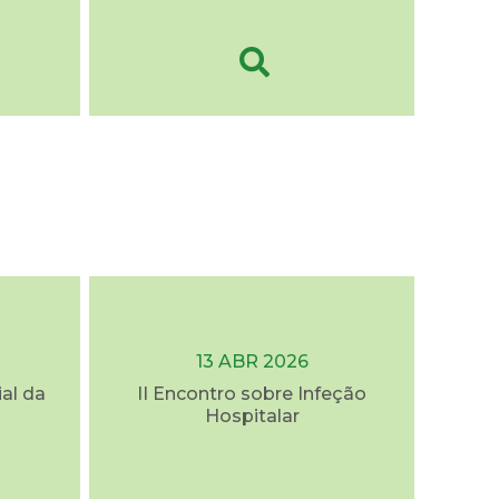
13 ABR 2026
al da
II Encontro sobre Infeção
Hospitalar