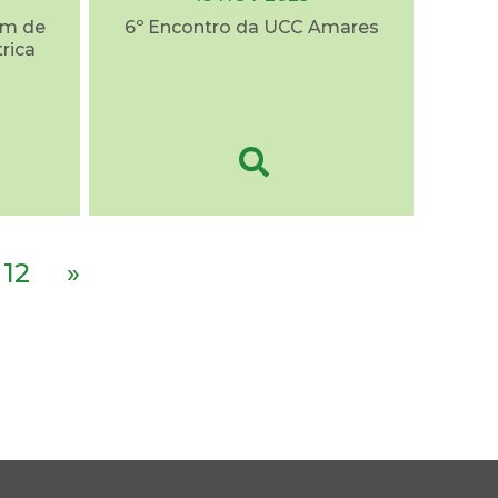
em de
6º Encontro da UCC Amares
trica
12
»