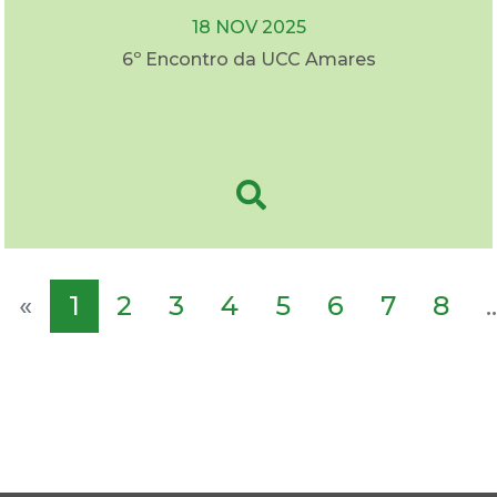
18 NOV 2025
6º Encontro da UCC Amares
«
1
2
3
4
5
6
7
8
..