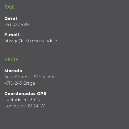
FAX
Geral
253 027 999
E-mail
hbraga@ulsb.min-saude.pt
SEDE
Morada
Sete Fontes – São Victor
4710-243 Braga
Coordenadas GPS
Latitude: 41º 34’ N
Longitude: 8º 24’ W