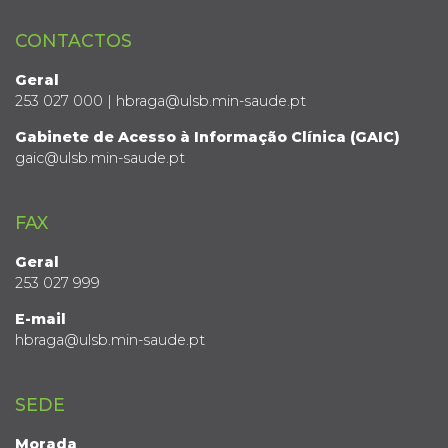
CONTACTOS
Geral
253 027 000 | hbraga@ulsb.min-saude.pt
Gabinete de Acesso à Informação Clínica (GAIC)
gaic@ulsb.min-saude.pt
FAX
Geral
253 027 999
E-mail
hbraga@ulsb.min-saude.pt
SEDE
Morada