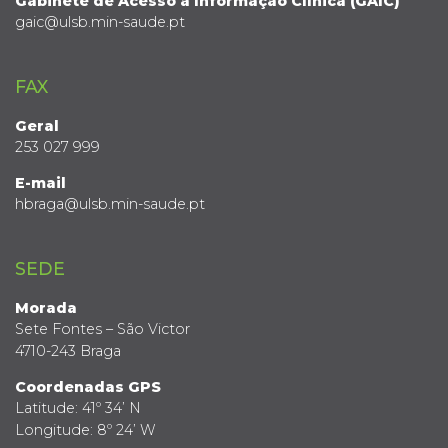
Gabinete de Acesso à Informação Clínica (GAIC)
gaic@ulsb.min-saude.pt
FAX
Geral
253 027 999
E-mail
hbraga@ulsb.min-saude.pt
SEDE
Morada
Sete Fontes – São Victor
4710-243 Braga
Coordenadas GPS
Latitude: 41º 34’ N
Longitude: 8º 24’ W