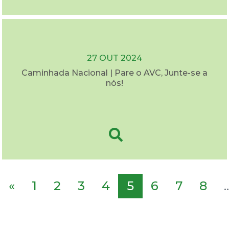
27 OUT 2024
Caminhada Nacional | Pare o AVC, Junte-se a
nós!
«
1
2
3
4
5
6
7
8
..