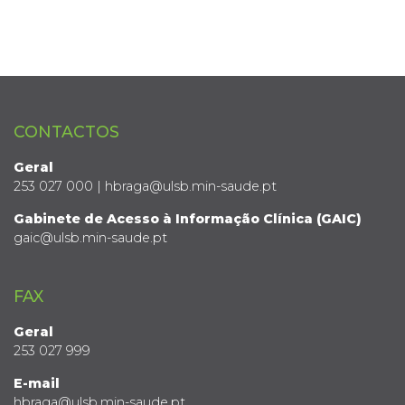
CONTACTOS
Geral
253 027 000 | hbraga@ulsb.min-saude.pt
Gabinete de Acesso à Informação Clínica (GAIC)
gaic@ulsb.min-saude.pt
FAX
Geral
253 027 999
E-mail
hbraga@ulsb.min-saude.pt