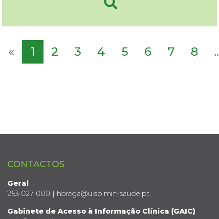
«
1
2
3
4
5
6
7
8
..
CONTACTOS
Geral
253 027 000 | hbraga@ulsb.min-saude.pt
Gabinete de Acesso à Informação Clínica (GAIC)