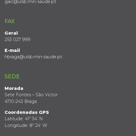
gaic@ulsb.min-saude.pt
FAX
Geral
253 027 999
E-mail
hbraga@ulsb.min-saude.pt
SEDE
Morada
Sete Fontes – São Victor
4710-243 Braga
Coordenadas GPS
Latitude: 41º 34’ N
Longitude: 8º 24’ W