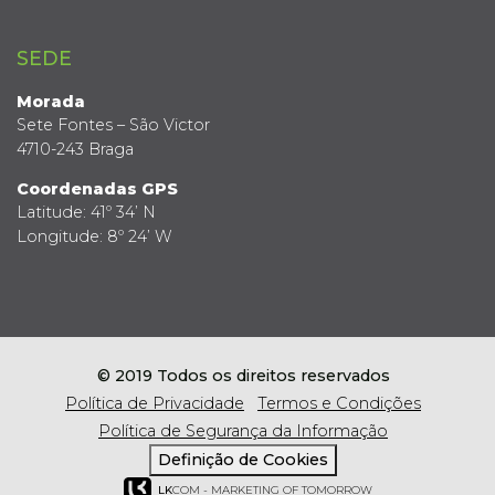
SEDE
Morada
Sete Fontes – São Victor
4710-243 Braga
Coordenadas GPS
Latitude: 41º 34’ N
Longitude: 8º 24’ W
© 2019 Todos os direitos reservados
Política de Privacidade
Termos e Condições
Política de Segurança da Informação
Definição de Cookies
LK
COM - MARKETING OF TOMORROW