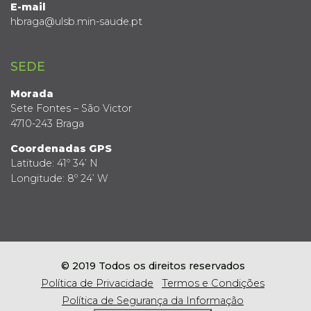
E-mail
hbraga@ulsb.min-saude.pt
SEDE
Morada
Sete Fontes – São Victor
4710-243 Braga
Coordenadas GPS
Latitude: 41º 34’ N
Longitude: 8º 24’ W
© 2019 Todos os direitos reservados
Política de Privacidade
Termos e Condições
Política de Segurança da Informação