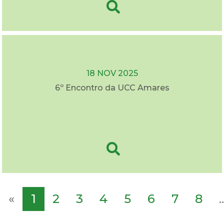
18 NOV 2025
6º Encontro da UCC Amares
«
1
2
3
4
5
6
7
8
..