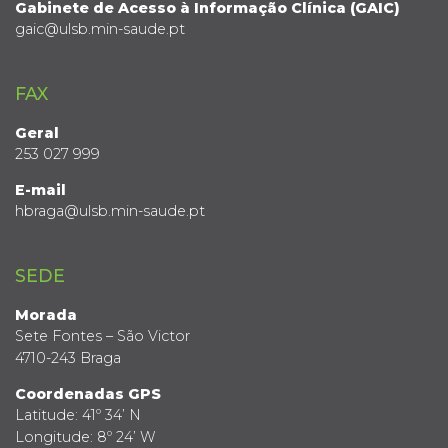
Gabinete de Acesso à Informação Clínica (GAIC)
gaic@ulsb.min-saude.pt
FAX
Geral
253 027 999
E-mail
hbraga@ulsb.min-saude.pt
SEDE
Morada
Sete Fontes – São Victor
4710-243 Braga
Coordenadas GPS
Latitude: 41º 34’ N
Longitude: 8º 24’ W