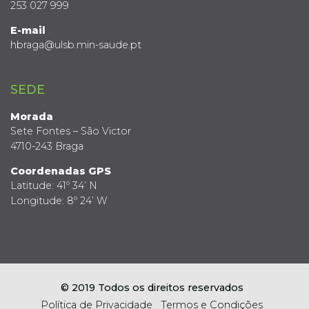
253 027 999
E-mail
hbraga@ulsb.min-saude.pt
SEDE
Morada
Sete Fontes – São Victor
4710-243 Braga
Coordenadas GPS
Latitude: 41º 34’ N
Longitude: 8º 24’ W
© 2019 Todos os direitos reservados
Política de Privacidade
Termos e Condições