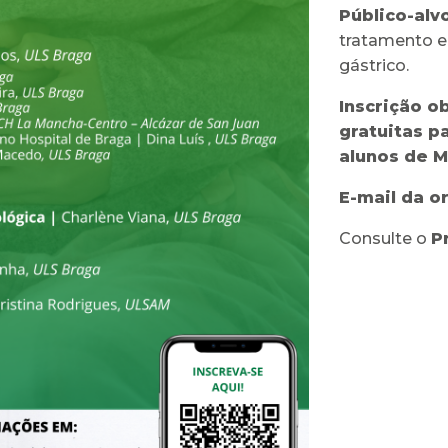
Público-alvo
tratamento 
gástrico.
Inscrição o
gratuitas p
alunos de 
E-mail da o
Consulte o
P