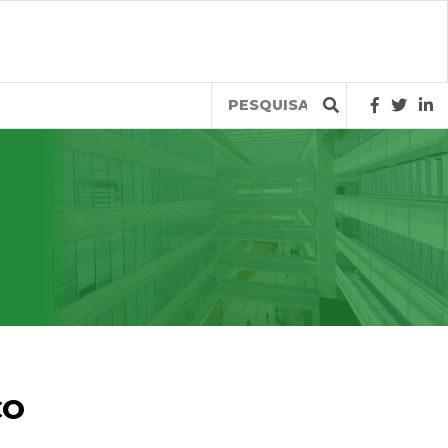
Query
CO