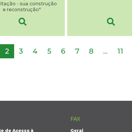
litação - sua construção
e reconstrução"
2
3
4
5
6
7
8
...
11
FAX
te de Acesso à
Geral