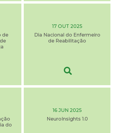
17 OUT 2025
o de
Dia Nacional do Enfermeiro
úde
de Reabilitação
ca
16 JUN 2025
ação
NeuroInsights 1.0
ia do