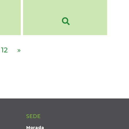
12
»
SEDE
Morada