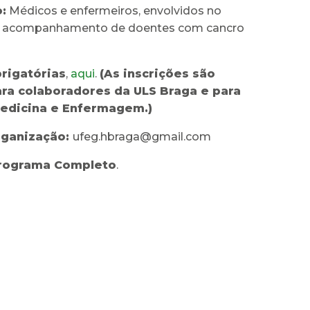
:
Médicos e enfermeiros, envolvidos no
e acompanhamento de doentes com cancro
brigatórias
,
aqui
.
(
As inscrições são
ara colaboradores da ULS Braga e para
Medicina e Enfermagem.)
rganização:
ufeg.hbraga@gmail.com
rograma Completo
.