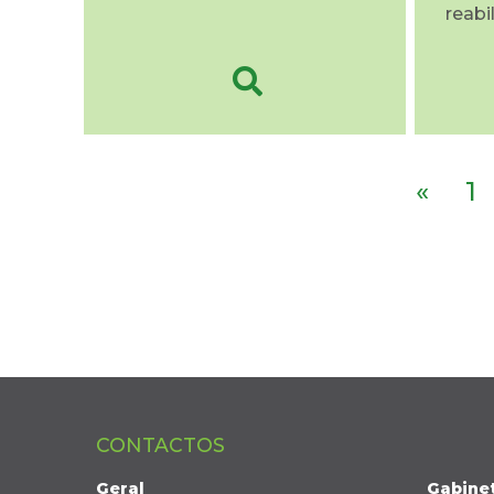
reabi
«
1
CONTACTOS
Geral
Gabine