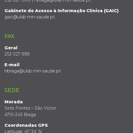
253 027 000 | hbraga@ulsb.min-saude.pt
Gabinete de Acesso à Informação Clínica (GAIC)
gaic@ulsb.min-saude.pt
FAX
Geral
253 027 999
E-mail
hbraga@ulsb.min-saude.pt
SEDE
Morada
Sete Fontes – São Victor
4710-243 Braga
Coordenadas GPS
Latitude: 41º 34’ N