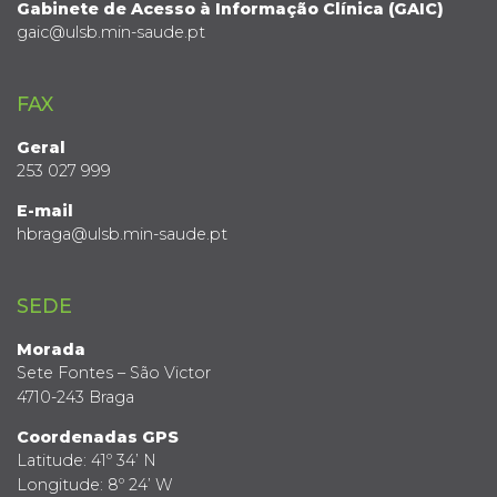
Gabinete de Acesso à Informação Clínica (GAIC)
gaic@ulsb.min-saude.pt
FAX
Geral
253 027 999
E-mail
hbraga@ulsb.min-saude.pt
SEDE
Morada
Sete Fontes – São Victor
4710-243 Braga
Coordenadas GPS
Latitude: 41º 34’ N
Longitude: 8º 24’ W