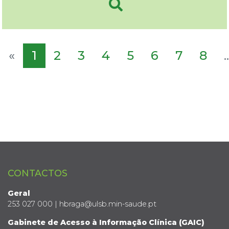
«
1
2
3
4
5
6
7
8
..
CONTACTOS
Geral
253 027 000 | hbraga@ulsb.min-saude.pt
Gabinete de Acesso à Informação Clínica (GAIC)