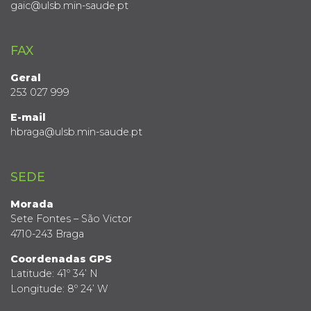
gaic@ulsb.min-saude.pt
FAX
Geral
253 027 999
E-mail
hbraga@ulsb.min-saude.pt
SEDE
Morada
Sete Fontes – São Victor
4710-243 Braga
Coordenadas GPS
Latitude: 41º 34’ N
Longitude: 8º 24’ W