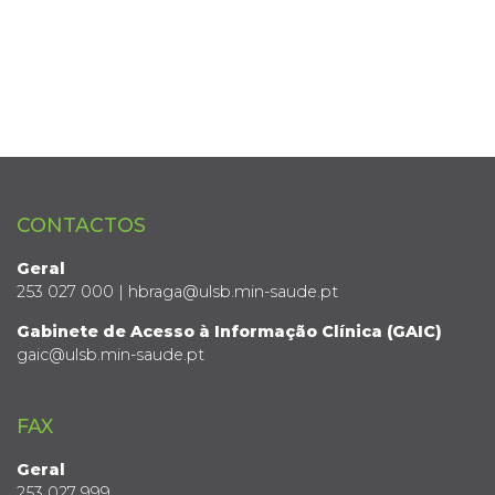
CONTACTOS
Geral
253 027 000 | hbraga@ulsb.min-saude.pt
Gabinete de Acesso à Informação Clínica (GAIC)
gaic@ulsb.min-saude.pt
FAX
Geral
253 027 999