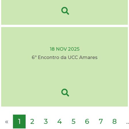
18 NOV 2025
6º Encontro da UCC Amares
«
1
2
3
4
5
6
7
8
..