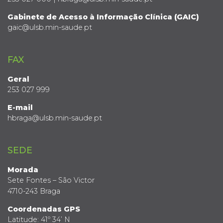
Gabinete de Acesso à Informação Clínica (GAIC)
gaic@ulsb.min-saude.pt
FAX
Geral
253 027 999
E-mail
hbraga@ulsb.min-saude.pt
SEDE
Morada
Sete Fontes – São Victor
4710-243 Braga
Coordenadas GPS
Latitude: 41º 34’ N