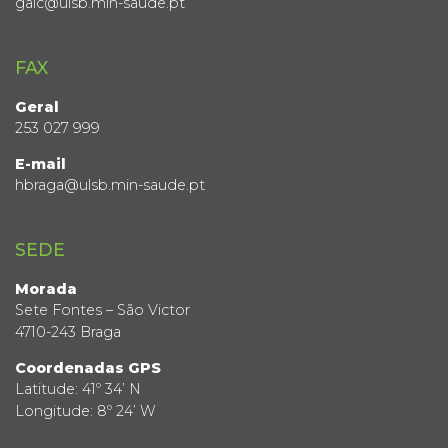
gaic@ulsb.min-saude.pt
FAX
Geral
253 027 999
E-mail
hbraga@ulsb.min-saude.pt
SEDE
Morada
Sete Fontes – São Victor
4710-243 Braga
Coordenadas GPS
Latitude: 41º 34’ N
Longitude: 8º 24’ W