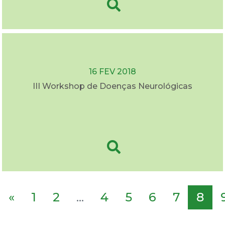
16 FEV 2018
III Workshop de Doenças Neurológicas
«
1
2
...
4
5
6
7
8