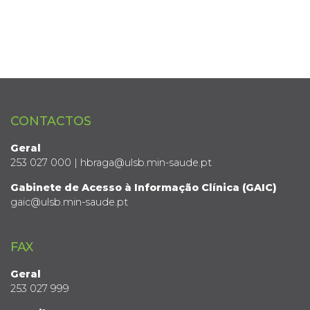
CONTACTOS
Geral
253 027 000 | hbraga@ulsb.min-saude.pt
Gabinete de Acesso à Informação Clínica (GAIC)
gaic@ulsb.min-saude.pt
FAX
Geral
253 027 999