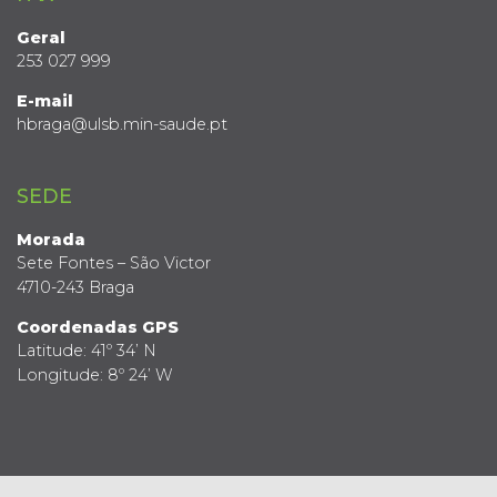
Geral
253 027 999
E-mail
hbraga@ulsb.min-saude.pt
SEDE
Morada
Sete Fontes – São Victor
4710-243 Braga
Coordenadas GPS
Latitude: 41º 34’ N
Longitude: 8º 24’ W