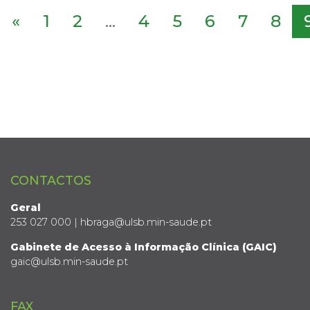
«
1
2
...
4
5
6
7
8
CONTACTOS
Geral
253 027 000 | hbraga@ulsb.min-saude.pt
Gabinete de Acesso à Informação Clínica (GAIC)
gaic@ulsb.min-saude.pt
FAX