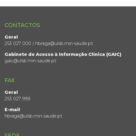
CONTACTOS
Geral
253 027 000 | hbraga@ulsb.min-saude.pt
Gabinete de Acesso à Informação Clínica (GAIC)
gaic@ulsb.min-saude.pt
FAX
Geral
253 027 999
E-mail
hbraga@ulsb.min-saude.pt
SEDE