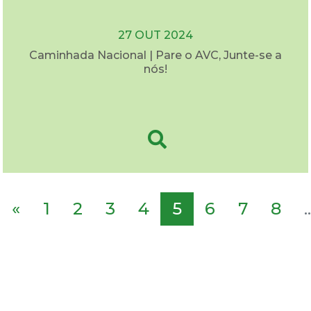
27 OUT 2024
Caminhada Nacional | Pare o AVC, Junte-se a
nós!
«
1
2
3
4
5
6
7
8
..