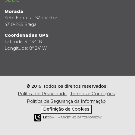
Morada
Sete Fontes – São Victor
4710-243 Braga
Coordenadas GPS
Latitude: 41º 34’ N
Longitude: 8º 24’ W
© 2019 Todos os direitos reservados
Política de Privacidade
Termos e Condições
Política de Segurança da Informação
Definição de Cookies
LK
COM - MARKETING OF TOMORROW