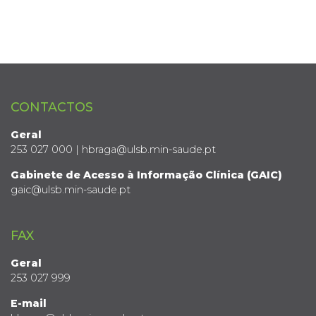
CONTACTOS
Geral
253 027 000 | hbraga@ulsb.min-saude.pt
Gabinete de Acesso à Informação Clínica (GAIC)
gaic@ulsb.min-saude.pt
FAX
Geral
253 027 999
E-mail