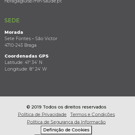
hbraga@ulsb.min-saude.pt
SEDE
Morada
Sete Fontes – São Victor
4710-243 Braga
Coordenadas GPS
Latitude: 41º 34’ N
Longitude: 8º 24’ W
© 2019 Todos os direitos reservados
Política de Privacidade
Termos e Condições
Política de Segurança da Informação
Definição de Cookies