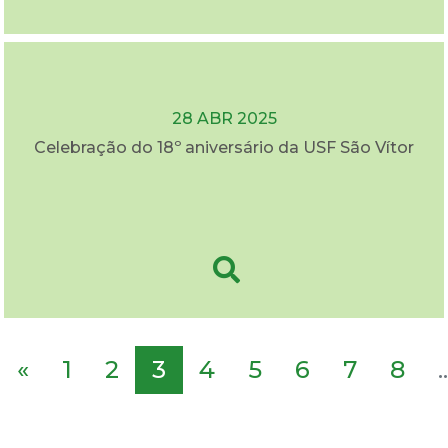
28 ABR 2025
Celebração do 18º aniversário da USF São Vítor
«
1
2
3
4
5
6
7
8
..