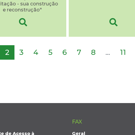
litação - sua construção
e reconstrução"
2
3
4
5
6
7
8
...
11
FAX
te de Acesso à
Geral