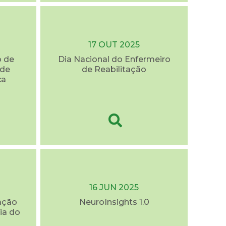
17 OUT 2025
o de
Dia Nacional do Enfermeiro
úde
de Reabilitação
ca
16 JUN 2025
ação
NeuroInsights 1.0
ia do