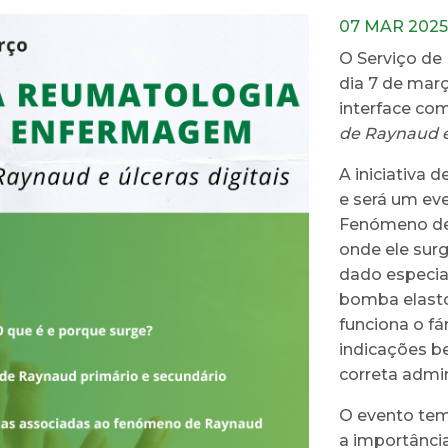
07 MAR 2025
O Serviço de
dia 7 de mar
interface co
de Raynaud e 
A iniciativa 
e será um ev
Fenómeno de 
onde ele surg
dado especia
bomba elasto
funciona o fá
indicações b
correta admin
O evento tem 
a importânci