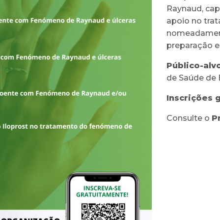
Raynaud, cap
apoio no tr
nomeadament
preparação e 
Público-alv
de Saúde de 
Inscrições 
Consulte o
P