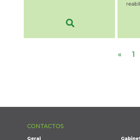
reabi
«
1
CONTACTOS
Geral
Gabine