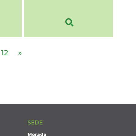
12
»
SEDE
Morada