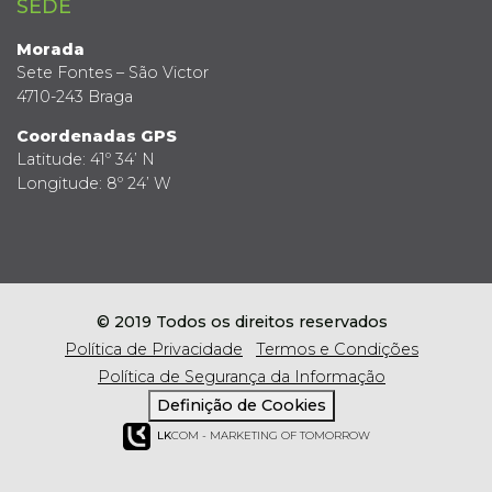
SEDE
Morada
Sete Fontes – São Victor
4710-243 Braga
Coordenadas GPS
Latitude: 41º 34’ N
Longitude: 8º 24’ W
© 2019 Todos os direitos reservados
Política de Privacidade
Termos e Condições
Política de Segurança da Informação
Definição de Cookies
LK
COM - MARKETING OF TOMORROW