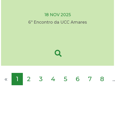
18 NOV 2025
6º Encontro da UCC Amares
«
1
2
3
4
5
6
7
8
..