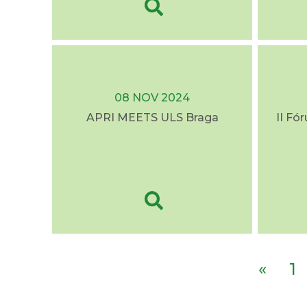
08 NOV 2024
APRI MEETS ULS Braga
II Fó
«
1