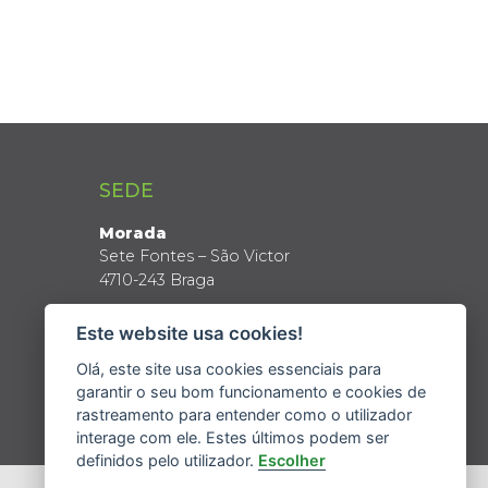
SEDE
Morada
Sete Fontes – São Victor
4710-243 Braga
Coordenadas GPS
Este website usa cookies!
Latitude: 41º 34’ N
Longitude: 8º 24’ W
Olá, este site usa cookies essenciais para
garantir o seu bom funcionamento e cookies de
rastreamento para entender como o utilizador
interage com ele. Estes últimos podem ser
definidos pelo utilizador.
Escolher