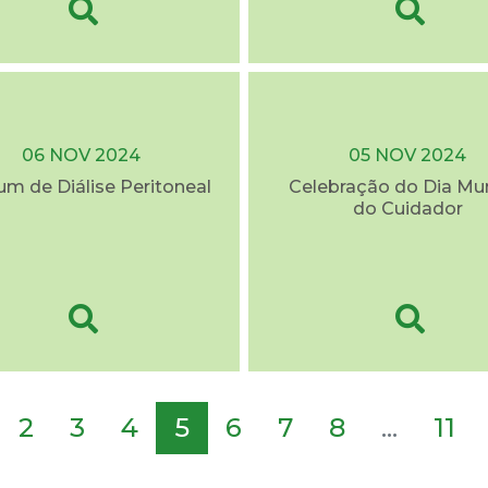
06 NOV 2024
05 NOV 2024
rum de Diálise Peritoneal
Celebração do Dia Mu
do Cuidador
2
3
4
5
6
7
8
...
11