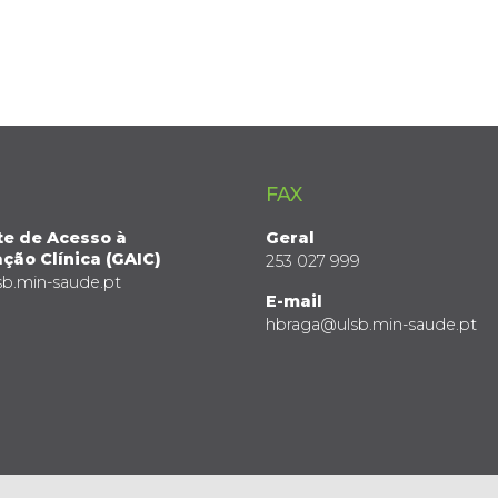
FAX
te de Acesso à
Geral
ção Clínica (GAIC)
253 027 999
sb.min-saude.pt
E-mail
hbraga@ulsb.min-saude.pt