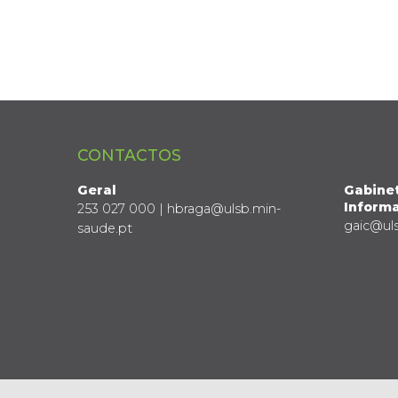
CONTACTOS
Geral
Gabine
Informa
253 027 000 | hbraga@ulsb.min-
gaic@ul
saude.pt