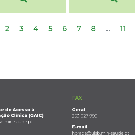
2
3
4
5
6
7
8
...
11
FAX
te de Acesso à
Geral
ção Clínica (GAIC)
253 027 999
sb.min-saude.pt
E-mail
hbraga@ulsb.min-saude.pt