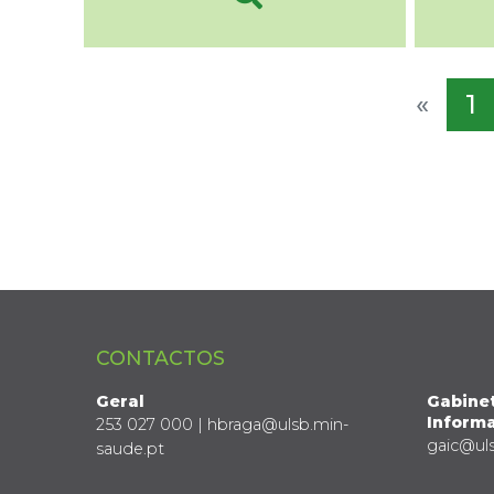
«
1
CONTACTOS
Geral
Gabine
Informa
253 027 000 | hbraga@ulsb.min-
gaic@ul
saude.pt