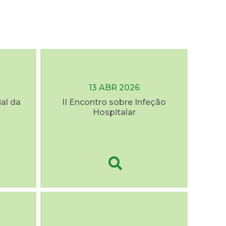
13 ABR 2026
al da
II Encontro sobre Infeção
Hospitalar