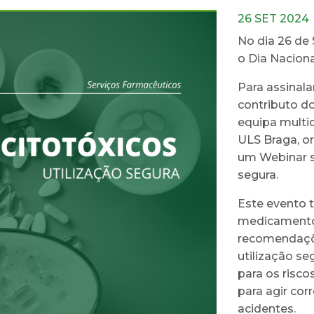
26 SET 2024
No dia 26 de
o Dia Nacion
Para assinala
contributo d
equipa multid
ULS Braga, o
um Webinar s
segura.
Este evento 
medicamentos
recomendaçõe
utilização se
para os risco
para agir co
acidentes.