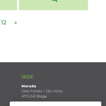
12
»
SEDE
Morada
Sete Fontes – São Victor
4710-243 Braga
Coordenadas GPS