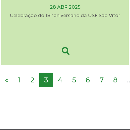
28 ABR 2025
Celebração do 18º aniversário da USF São Vítor
«
1
2
3
4
5
6
7
8
..