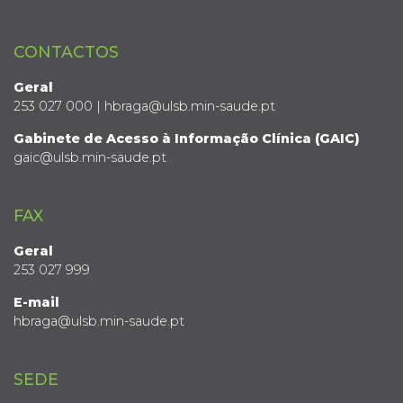
CONTACTOS
Geral
253 027 000 | hbraga@ulsb.min-saude.pt
Gabinete de Acesso à Informação Clínica (GAIC)
gaic@ulsb.min-saude.pt
FAX
Geral
253 027 999
E-mail
hbraga@ulsb.min-saude.pt
SEDE