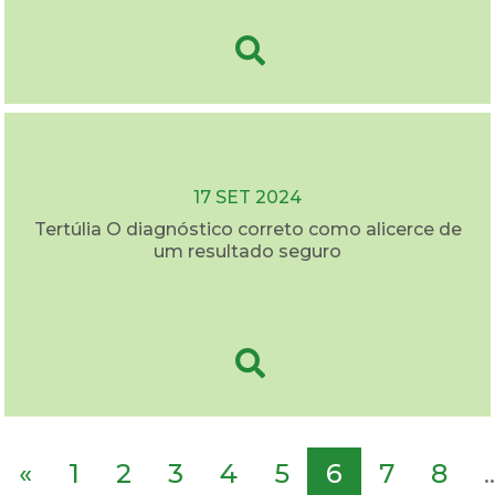
17 SET 2024
Tertúlia O diagnóstico correto como alicerce de
um resultado seguro
«
1
2
3
4
5
6
7
8
..