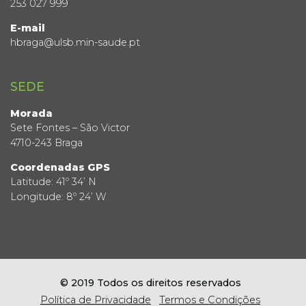
253 027 999
E-mail
hbraga@ulsb.min-saude.pt
SEDE
Morada
Sete Fontes – São Victor
4710-243 Braga
Coordenadas GPS
Latitude: 41º 34’ N
Longitude: 8º 24’ W
© 2019 Todos os direitos reservados
Política de Privacidade
Termos e Condições