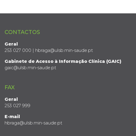
CONTACTOS
Geral
253 027 000 | hbraga@ulsb.min-saude.pt
Gabinete de Acesso à Informação Clínica (GAIC)
gaic@ulsb.min-saude.pt
FAX
Geral
253 027 999
E-mail
hbraga@ulsb.min-saude.pt