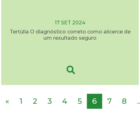
17 SET 2024
Tertúlia O diagnóstico correto como alicerce de
um resultado seguro
«
1
2
3
4
5
6
7
8
..