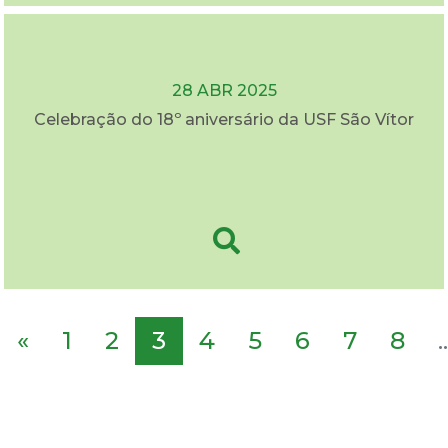
28 ABR 2025
Celebração do 18º aniversário da USF São Vítor
«
1
2
3
4
5
6
7
8
..