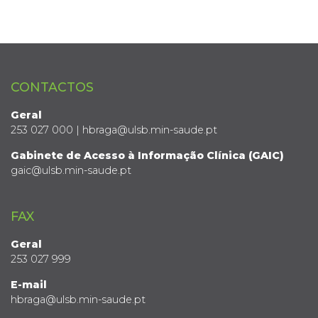
CONTACTOS
Geral
253 027 000 | hbraga@ulsb.min-saude.pt
Gabinete de Acesso à Informação Clínica (GAIC)
gaic@ulsb.min-saude.pt
FAX
Geral
253 027 999
E-mail
hbraga@ulsb.min-saude.pt