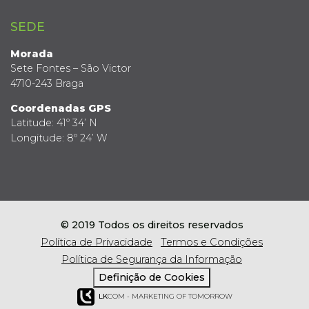
SEDE
Morada
Sete Fontes – São Victor
4710-243 Braga
Coordenadas GPS
Latitude: 41º 34’ N
Longitude: 8º 24’ W
© 2019 Todos os direitos reservados
Política de Privacidade
Termos e Condições
Política de Segurança da Informação
Definição de Cookies
LK
COM - MARKETING OF TOMORROW