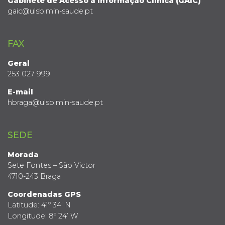
Gabinete de Acesso à Informação Clínica (GAIC)
gaic@ulsb.min-saude.pt
FAX
Geral
253 027 999
E-mail
hbraga@ulsb.min-saude.pt
SEDE
Morada
Sete Fontes – São Victor
4710-243 Braga
Coordenadas GPS
Latitude: 41º 34’ N
Longitude: 8º 24’ W