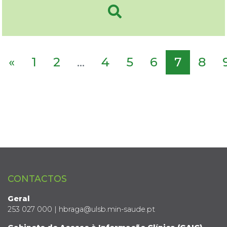
«
1
2
...
4
5
6
7
8
CONTACTOS
Geral
253 027 000 | hbraga@ulsb.min-saude.pt