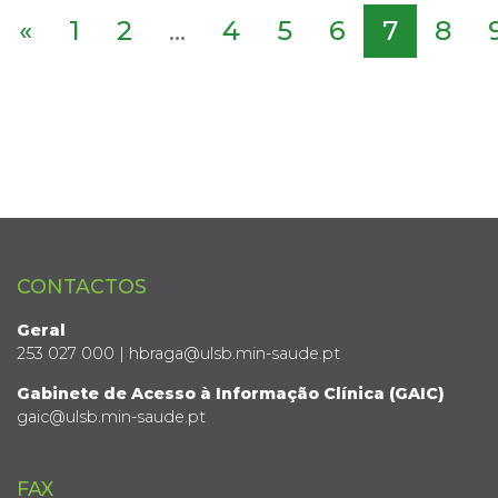
«
1
2
...
4
5
6
7
8
CONTACTOS
Geral
253 027 000 | hbraga@ulsb.min-saude.pt
Gabinete de Acesso à Informação Clínica (GAIC)
gaic@ulsb.min-saude.pt
FAX