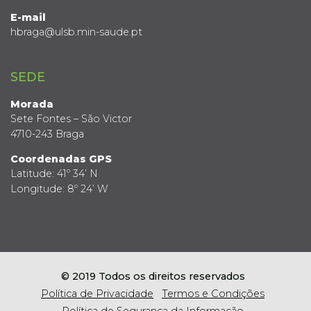
E-mail
hbraga@ulsb.min-saude.pt
SEDE
Morada
Sete Fontes – São Victor
4710-243 Braga
Coordenadas GPS
Latitude: 41º 34’ N
Longitude: 8º 24’ W
© 2019 Todos os direitos reservados
Política de Privacidade
Termos e Condições
Política de Segurança da Informação