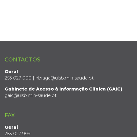
CONTACTOS
Geral
253 027 000 | hbraga@ulsb.min-saude.pt
Gabinete de Acesso à Informação Clínica (GAIC)
gaic@ulsb.min-saude.pt
FAX
Geral
253 027 999