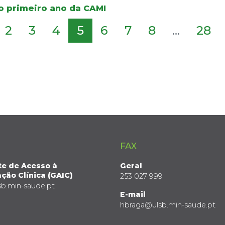
no primeiro ano da CAMI
2
3
4
5
6
7
8
...
28
FAX
te de Acesso à
Geral
ção Clínica (GAIC)
253 027 999
sb.min-saude.pt
E-mail
hbraga@ulsb.min-saude.pt