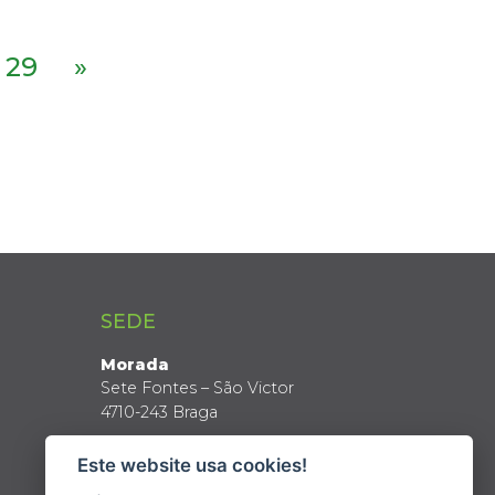
29
»
SEDE
Morada
Sete Fontes – São Victor
4710-243 Braga
Coordenadas GPS
Este website usa cookies!
Latitude: 41º 34’ N