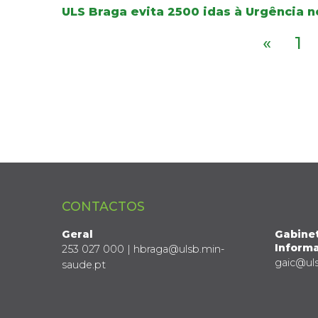
ULS Braga evita 2500 idas à Urgência 
«
1
CONTACTOS
Geral
Gabine
Informa
253 027 000 | hbraga@ulsb.min-
gaic@ul
saude.pt