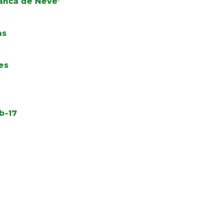
ranca de Neve’
as
es
b-17