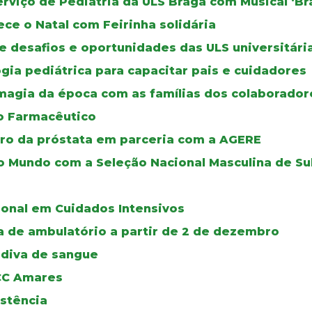
erviço de Pediatria da ULS Braga com Musical ‘B
ce o Natal com Feirinha solidária
e desafios e oportunidades das ULS universitári
ia pediátrica para capacitar pais e cuidadores
 magia da época com as famílias dos colaborador
ço Farmacêutico
cro da próstata em parceria com a AGERE
 Mundo com a Seleção Nacional Masculina de Su
onal em Cuidados Intensivos
ia de ambulatório a partir de 2 de dezembro
ádiva de sangue
UCC Amares
istência